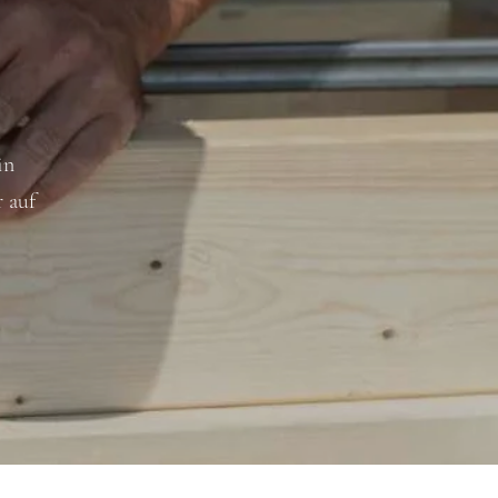
in
 auf